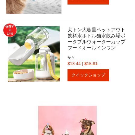
保存す
犬トン大容量ペットアウト
る
14%
飲料水ボトル猫水飲み場ポ
ータブルウォーターカップ
フードオールインワン
から
$13.44
|
$15.81
クイックショップ