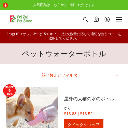
人気商品は
こちらからご覧いただけます
0
2つは10％オフ、3つは15％オフ、ご注文数量に応じて適切な割引コードを
選択してください。
ペットウォーターボトル
並べ替えとフィルター
保存す
る
15%
屋外の犬猫の水のボトル
から
$13.88
|
$16.52
クイックショップ