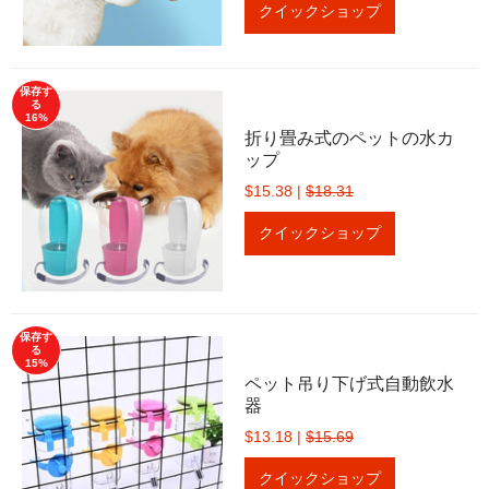
クイックショップ
保存す
る
16%
折り畳み式のペットの水カ
ップ
$15.38
|
$18.31
クイックショップ
保存す
る
15%
ペット吊り下げ式自動飲水
器
$13.18
|
$15.69
クイックショップ