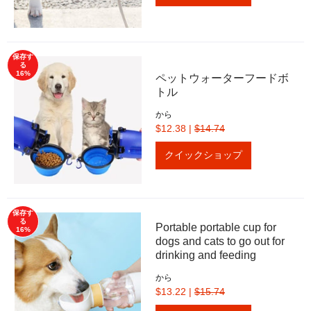
保存す
る
16%
ペットウォーターフードボ
トル
から
$12.38
|
$14.74
クイックショップ
保存す
る
Portable portable cup for
16%
dogs and cats to go out for
drinking and feeding
から
$13.22
|
$15.74