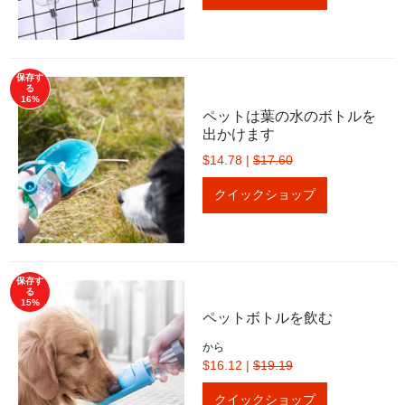
保存す
る
16%
ペットは葉の水のボトルを
出かけます
$14.78
|
$17.60
クイックショップ
保存す
る
15%
ペットボトルを飲む
から
$16.12
|
$19.19
クイックショップ